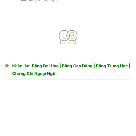
Biết
Nhiêu
Bác
Môn
Sĩ
:
Chuyên
Thông
Khoa
Tin
II
Mới
Là
Nhất
Gì:
Tất
Tần
Tật
Những
Điều
Cần
Biết
Nhận làm
Bằng Đại Học | Bằng Cao Đẳng | Bằng Trung Học |
Chứng Chỉ Ngoại Ngữ