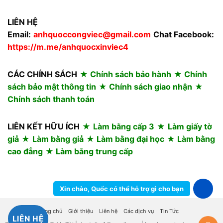
LIÊN HỆ
Email:
anhquoccongviec@gmail.com
Chat Facebook:
https://m.me/anhquocxinviec4
CÁC CHÍNH SÁCH
★ Chính sách bảo hành
★ Chính
sách bảo mật thông tin
★ Chính sách giao nhận
★
Chính sách thanh toán
LIÊN KẾT HỮU ÍCH
★
Làm bằng cấp 3
★
Làm giấy tờ
giả
★
Làm bằng giả
★ Làm bằng đại học
★ Làm bằng
cao đẳng
★
Làm bằng trung cấp
Xin chào, Quốc có thể hỗ trợ gì cho bạn
Trang chủ
Giới thiệu
Liên hệ
Các dịch vụ
Tin Tức
LIÊN HỆ