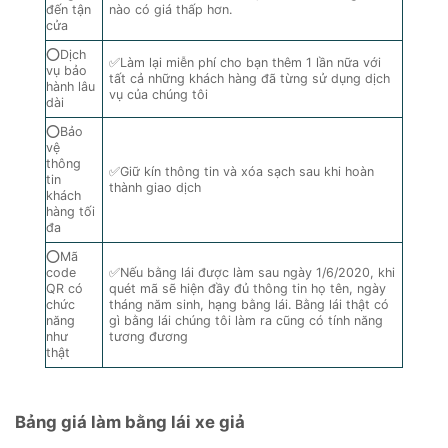
đến tận
nào có giá thấp hơn.
cửa
⭕Dịch
✅Làm lại miễn phí cho bạn thêm 1 lần nữa với
vụ bảo
tất cả những khách hàng đã từng sử dụng dịch
hành lâu
vụ của chúng tôi
dài
⭕Bảo
vệ
thông
✅Giữ kín thông tin và xóa sạch sau khi hoàn
tin
thành giao dịch
khách
hàng tối
đa
⭕Mã
code
✅Nếu bằng lái được làm sau ngày 1/6/2020, khi
QR có
quét mã sẽ hiện đầy đủ thông tin họ tên, ngày
chức
tháng năm sinh, hạng bằng lái. Bằng lái thật có
năng
gì bằng lái chúng tôi làm ra cũng có tính năng
như
tương đương
thật
Bảng giá làm bằng lái xe giả