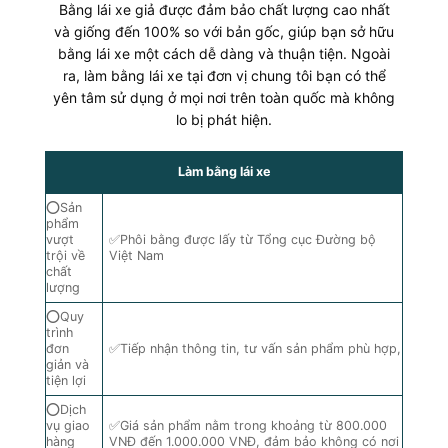
Bằng lái xe giả được đảm bảo chất lượng cao nhất
và giống đến 100% so với bản gốc, giúp bạn sở hữu
bằng lái xe một cách dễ dàng và thuận tiện. Ngoài
ra, làm bằng lái xe tại đơn vị chung tôi bạn có thể
yên tâm sử dụng ở mọi nơi trên toàn quốc mà không
lo bị phát hiện.
Làm bằng lái xe
⭕Sản
phẩm
vượt
✅Phôi bằng được lấy từ Tổng cục Đường bộ
trội về
Việt Nam
chất
lượng
⭕Quy
trình
đơn
✅Tiếp nhận thông tin, tư vấn sản phẩm phù hợp,
giản và
tiện lợi
⭕Dịch
vụ giao
✅Giá sản phẩm nằm trong khoảng từ 800.000
hàng
VNĐ đến 1.000.000 VNĐ, đảm bảo không có nơi