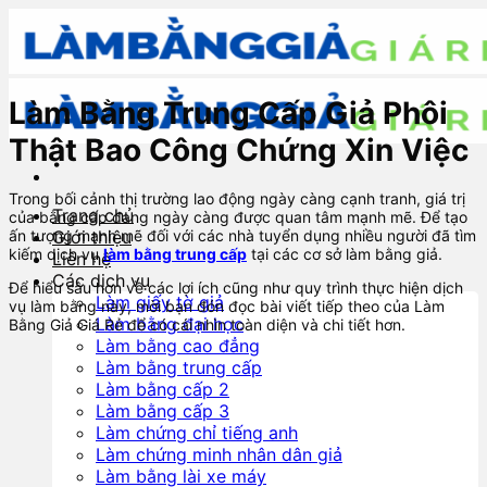
Skip
to
content
Làm Bằng Trung Cấp Giả Phôi
Thật Bao Công Chứng Xin Việc
Trong bối cảnh thị trường lao động ngày càng cạnh tranh, giá trị
Trang chủ
của bằng cấp đang ngày càng được quan tâm mạnh mẽ. Để tạo
ấn tượng mạnh mẽ đối với các nhà tuyển dụng nhiều người đã tìm
Giới thiệu
kiếm dịch vụ
làm bằng trung cấp
tại các cơ sở làm bằng giả.
Liên hệ
Các dịch vụ
Để hiểu sâu hơn về các lợi ích cũng như quy trình thực hiện dịch
Làm giấy tờ giả
vụ làm bằng này, mời bạn đón đọc bài viết tiếp theo của Làm
Làm bằng đại học
Bằng Giả Giá Rẻ để có cái nhìn toàn diện và chi tiết hơn.
Làm bằng cao đẳng
Làm bằng trung cấp
Làm bằng cấp 2
Làm bằng cấp 3
Làm chứng chỉ tiếng anh
Làm chứng minh nhân dân giả
Làm bằng lài xe máy