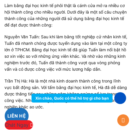
Làm bằng đại học kinh tế phôi thật là cánh cửa mở ra nhiều cơ
hội thành công cho nhiều người. Dưới đây là một số câu chuyện
thành công của những người đã sử dụng bằng đại học kinh tế
để đạt được thành công:
Nguyễn Văn Tuấn: Sau khi làm bằng tốt nghiệp cử nhân kinh tế,
Tuấn đã nhanh chóng được tuyển dụng vào làm tại một công ty
lớn ở TPHCM. Bằng đại học kinh tế đã giúp Tuấn làm nổi bật hồ
sơ xin việc so với những ứng viên khác. Và nhờ vào những kinh
nghiệm trước đó, Tuấn đã thành công vượt qua vòng phỏng
vấn và có được công việc với mức lương hấp dẫn.
Trần Thị Hà: Hà là một nhà kinh doanh thành công trong lĩnh
vực bất động sản. Với tấm bằng đại học kinh tế, Hà đã dễ dàng
được thăng tiến sau những năm không ngừng nổ lực trong
Xin chào, Quốc có thể hỗ trợ gì cho bạn
công việc. Nhờ đó đã giúp cô ngồi vào vị trí mà nhiều đồng
nghiệp khác ao ước.
LIÊN HỆ
Chát Ngay