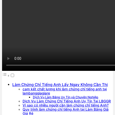
Làm Chứng Chỉ Tiếng Anh Lấy Ngay Không Cần Thi
cam kết chất lượng khi làm chứng chỉ tiếng anh tại
lambanggiagiare
Dịch Vụ Làm Bằng Uy Tín và Chuyên Nghiệp
Dịch Vụ Làm Chứng Chỉ Tiếng Anh Uy Tín Tại LBGGR
Vì sao có nhiều người cần làm chứng chỉ tiếng Anh?
Quy trình làm chứng chỉ tiếng Anh tại Làm Bằng Giả
Giá Rẻ