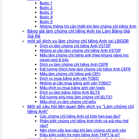
Bước 1
Bước 2
Bước 3
Bước 4
Bước 5
Những thông tin cần thiết khi làm chứng chỉ tiếng Anh
Bảng giá làm chứng chỉ tiếng Anh tại Làm Bằng Giả
Giá Rẻ
một số dịch vụ làm chứng chỉ tiếng Anh tại LBGGR
Dịch vụ làm chứng chỉ tiếng Anh VSTEP
Những ai cần làm chứng chỉ tiếng Anh VSTEP
Mẫu làm chứng chỉ tiếng anh theo khung năng lực
ngoại ngữ 6 bậc
Dịch vụ làm chứng chỉ tiếng Anh CEFR
Đối tượng thích hợp làm chứng chỉ tiếng Anh CEFR
Mẫu làm chứng chỉ tiếng anh CEFr
Dịch vụ mua bằng anh văn TOEIC
Những ai cần mua bằng anh văn TOEIC?
Mẫu dịch vụ mua bằng anh văn toeic
Dịch vụ làm bằng tiếng Anh IELTS
Đối tượng phù hợp làm chứng chỉ IELTS?
Mẫu dịch vụ làm chứng chỉ ielts
Một số câu hỏi liên quan đến dịch vụ “Làm chứng chỉ
tiếng Anh”
Các chứng chỉ tiếng Anh có thời hạn bao lâu?
Phân biệt chứng chỉ tiếng Anh thật và giả như thế
nào?
Nên chọn xếp loại nào khi làm chứng chỉ anh văn
Điều kiện miễn thi môn tiếng Anh THPT là gì?