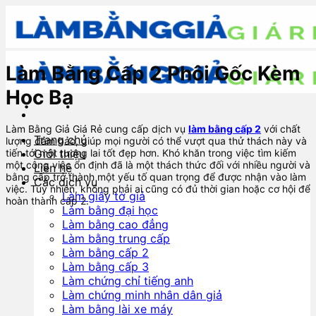
Skip
to
content
Làm Bằng Cấp 2 Phôi Gốc Kèm
Học Bạ
Làm Bằng Giả Giá Rẻ cung cấp dịch vụ
làm bằng cấp 2
với chất
Trang chủ
lượng đảm bảo, giúp mọi người có thể vượt qua thử thách này và
tiến tới một tương lai tốt đẹp hơn. Khó khăn trong việc tìm kiếm
Giới thiệu
một công việc ổn định đã là một thách thức đối với nhiều người và
Liên hệ
bằng cấp trở thành một yếu tố quan trọng để được nhận vào làm
Các dịch vụ
việc. Tuy nhiên, không phải ai cũng có đủ thời gian hoặc cơ hội để
Làm giấy tờ giả
hoàn thành cấp 2.
Làm bằng đại học
Làm bằng cao đẳng
Làm bằng trung cấp
Làm bằng cấp 2
Làm bằng cấp 3
Làm chứng chỉ tiếng anh
Làm chứng minh nhân dân giả
Làm bằng lài xe máy