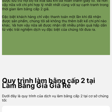
được lưu trữ nội bộ và xóa sau khi đã hoàn thành giấy tờ. Và hơn
vậy nữa với chi phí hợp lý nhất nhất cùng với sự cạnh tranh trong
thời gian làm bằng cấp 2 giả.
Đặc biệt khách hàng chỉ việc thanh toán một lần khi đã nhận
được sản phẩm, chúng tôi sẽ không thu thêm bất kể chi phí nào
khác. Và hơn vậy nữa sẽ được nhận rất nhiều phần quà hấp dẫn
từ việc trải nghiệm dịch vụ đặc biệt của chúng tôi đưa ra.
Quy trình làm bằng cấp 2 tại
Làm Bằng Giả Giá Rẻ
Dưới đây là quy trình của dịch vụ làm bằng cấp 2 tại cơ sở chúng
tôi: